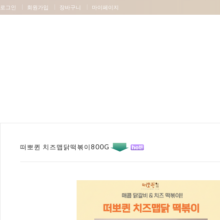
로그인
회원가입
장바구니
마이페이지
떠뽀퀸 치즈맵닭떡볶이800G