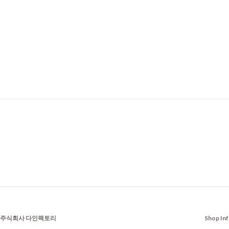
주식회사 다인팩토리
Shop In