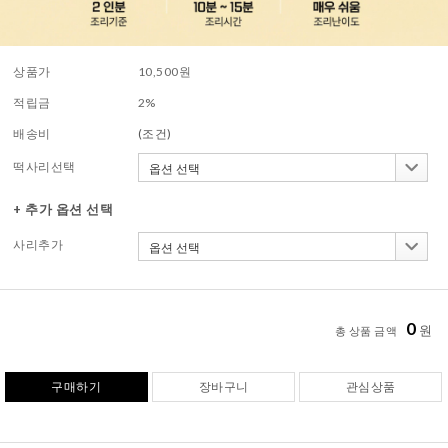
상품가
10,500
원
적립금
2%
배송비
(조건)
떡사리선택
+ 추가 옵션 선택
사리추가
0
원
총 상품 금액
구매하기
장바구니
관심상품