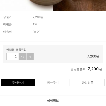
상품가
7,200
원
적립금
2%
배송비
(조건)
떠뽀퀸_모듬튀김
7,200
원
+1
-1
7,200
원
총 상품 금액
구매하기
장바구니
관심상품
상세정보