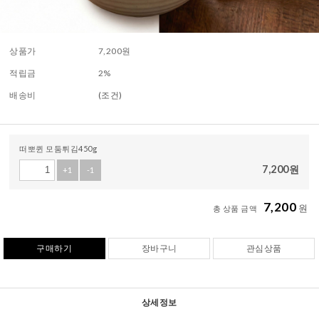
상품가
7,200
원
적립금
2%
배송비
(조건)
떠뽀퀸 모둠튀김450g
7,200
원
+1
-1
7,200
원
총 상품 금액
구매하기
장바구니
관심상품
상세정보