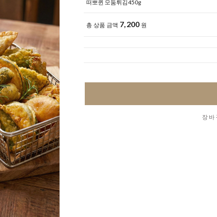
떠뽀퀸 모둠튀김450g
7,200
총 상품 금액
원
장바