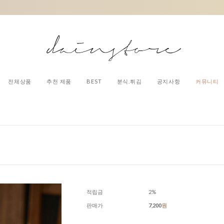
전체상품
추천 제품
BEST
분식.튀김
공지사항
커뮤니티
적립금
2%
판매가
7,200
원