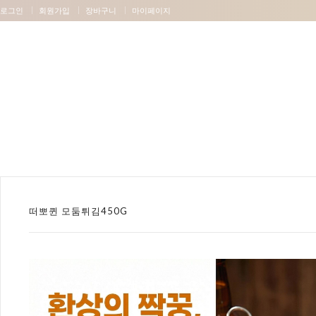
로그인
회원가입
장바구니
마이페이지
떠뽀퀸 모둠튀김450G